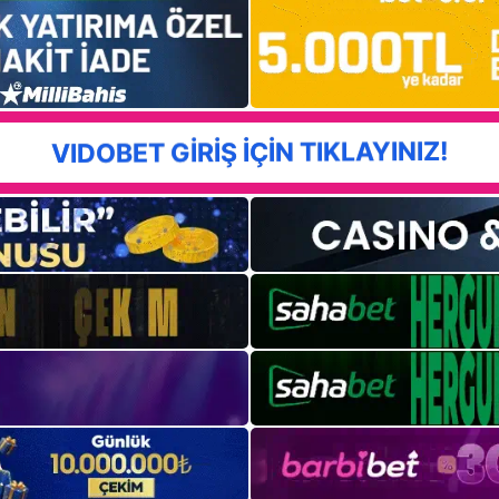
VIDOBET GİRİŞ İÇİN TIKLAYINIZ!