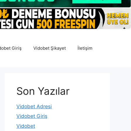
dobet Giriş
Vidobet Şikayet
İletişim
Son Yazılar
Vidobet Adresi
Vidobet Giriş
Vidobet