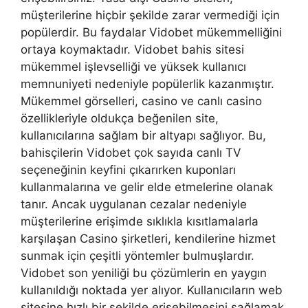
müşterilerine hiçbir şekilde zarar vermediği için
popülerdir. Bu faydalar Vidobet mükemmelliğini
ortaya koymaktadır. Vidobet bahis sitesi
mükemmel işlevselliği ve yüksek kullanıcı
memnuniyeti nedeniyle popülerlik kazanmıştır.
Mükemmel görselleri, casino ve canlı casino
özellikleriyle oldukça beğenilen site,
kullanıcılarına sağlam bir altyapı sağlıyor. Bu,
bahisçilerin Vidobet çok sayıda canlı TV
seçeneğinin keyfini çıkarırken kuponları
kullanmalarına ve gelir elde etmelerine olanak
tanır. Ancak uygulanan cezalar nedeniyle
müşterilerine erişimde sıklıkla kısıtlamalarla
karşılaşan Casino şirketleri, kendilerine hizmet
sunmak için çeşitli yöntemler bulmuşlardır.
Vidobet son yeniliği bu çözümlerin en yaygın
kullanıldığı noktada yer alıyor. Kullanıcıların web
sitesine hızlı bir şekilde erişebilmesini sağlamak