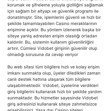
korumak ve şifreleme yoluyla gizliliğini sağlamak
için sağlam bir altyapı ve güvenlik programı ile
donatılmıştır. Site, işlemlerini güvenli ve hızlı bir
şekilde tamamlayabilen Casino meraklılarının
erişimine açıktır. Bu yöntem izlenerek başka bir
siteye yanlış adresten erişim olasılığı ortadan
kaldırılır. Bu, sistemin kullanım güvenilirliğini
artırır. Cümlesi Vidobet girişinin güvenilir olup
olmadığı sorusuna da cevap veriyor
Bu web sitesi tüm bilgilere hızlı ve kolay erişim
imkanı sunmakta olup, üyeler diledikleri zaman
canlı destek hattına ulaşarak tüm bilgilere
ulaşabilmektedir. Vidobet, üyelerine verdikleri
giriş bilgilerini kullanarak hızlı bir şekilde yardım
sunmaktadır. Bu hizmetler sayesinde Vidobet
giriş adresinizi kullanarak siteye zahmetsizce
erişebilirsiniz. Yasa dışı Casino siteleri,