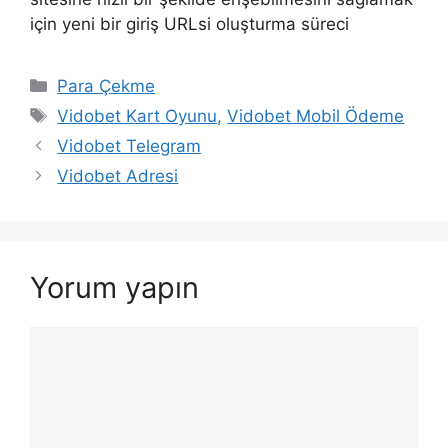
için yeni bir giriş URLsi oluşturma süreci
Kategoriler
Para Çekme
Etiketler
Vidobet Kart Oyunu
,
Vidobet Mobil Ödeme
Vidobet Telegram
Vidobet Adresi
Yorum yapın
Yorum