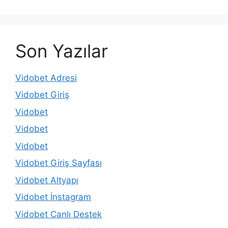
Son Yazılar
Vidobet Adresi
Vidobet Giriş
Vidobet
Vidobet
Vidobet
Vidobet Giriş Sayfası
Vidobet Altyapı
Vidobet İnstagram
Vidobet Canlı Destek