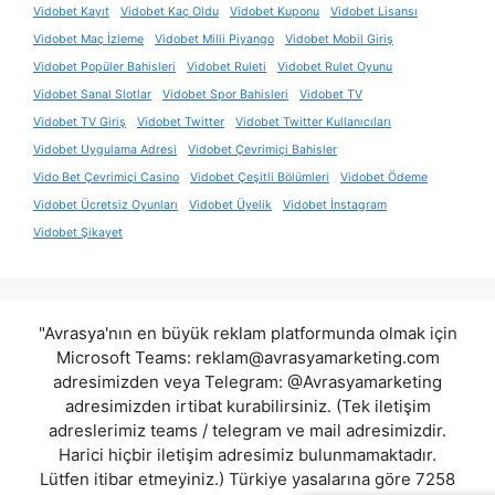
Vidobet Kayıt
Vidobet Kaç Oldu
Vidobet Kuponu
Vidobet Lisansı
Vidobet Maç İzleme
Vidobet Milli Piyango
Vidobet Mobil Giriş
Vidobet Popüler Bahisleri
Vidobet Ruleti
Vidobet Rulet Oyunu
Vidobet Sanal Slotlar
Vidobet Spor Bahisleri
Vidobet TV
Vidobet TV Giriş
Vidobet Twitter
Vidobet Twitter Kullanıcıları
Vidobet Uygulama Adresi
Vidobet Çevrimiçi Bahisler
Vido Bet Çevrimiçi Casino
Vidobet Çeşitli Bölümleri
Vidobet Ödeme
Vidobet Ücretsiz Oyunları
Vidobet Üyelik
Vidobet İnstagram
Vidobet Şikayet
"Avrasya'nın en büyük reklam platformunda olmak için
Microsoft Teams:
reklam@avrasyamarketing.com
adresimizden veya Telegram: @Avrasyamarketing
adresimizden irtibat kurabilirsiniz. (Tek iletişim
adreslerimiz teams / telegram ve mail adresimizdir.
Harici hiçbir iletişim adresimiz bulunmamaktadır.
Lütfen itibar etmeyiniz.) Türkiye yasalarına göre 7258