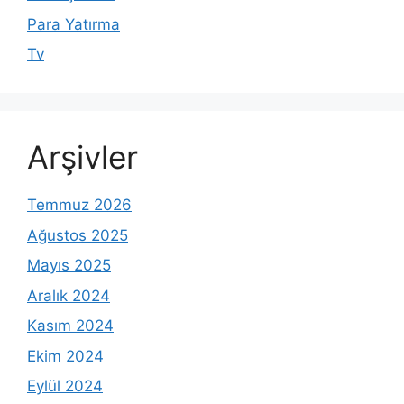
Para Yatırma
Tv
Arşivler
Temmuz 2026
Ağustos 2025
Mayıs 2025
Aralık 2024
Kasım 2024
Ekim 2024
Eylül 2024