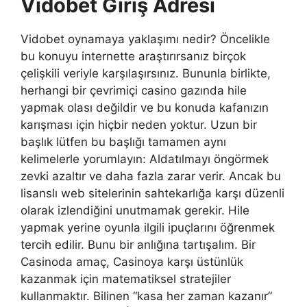
Vidobet Giriş Adresi
Vidobet oynamaya yaklaşımı nedir? Öncelikle
bu konuyu internette araştırırsanız birçok
çelişkili veriyle karşılaşırsınız. Bununla birlikte,
herhangi bir çevrimiçi casino gazında hile
yapmak olası değildir ve bu konuda kafanızın
karışması için hiçbir neden yoktur. Uzun bir
başlık lütfen bu başlığı tamamen aynı
kelimelerle yorumlayın: Aldatılmayı öngörmek
zevki azaltır ve daha fazla zarar verir. Ancak bu
lisanslı web sitelerinin sahtekarlığa karşı düzenli
olarak izlendiğini unutmamak gerekir. Hile
yapmak yerine oyunla ilgili ipuçlarını öğrenmek
tercih edilir. Bunu bir anlığına tartışalım. Bir
Casinoda amaç, Casinoya karşı üstünlük
kazanmak için matematiksel stratejiler
kullanmaktır. Bilinen “kasa her zaman kazanır”