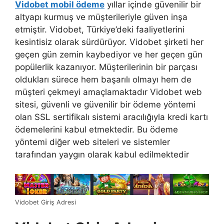
Vidobet mobil ödeme
yıllar içinde güvenilir bir
altyapı kurmuş ve müşterileriyle güven inşa
etmiştir. Vidobet, Türkiye’deki faaliyetlerini
kesintisiz olarak sürdürüyor. Vidobet şirketi her
geçen gün zemin kaybediyor ve her geçen gün
popülerlik kazanıyor. Müşterilerinin bir parçası
oldukları sürece hem başarılı olmayı hem de
müşteri çekmeyi amaçlamaktadır Vidobet web
sitesi, güvenli ve güvenilir bir ödeme yöntemi
olan SSL sertifikalı sistemi aracılığıyla kredi kartı
ödemelerini kabul etmektedir. Bu ödeme
yöntemi diğer web siteleri ve sistemler
tarafından yaygın olarak kabul edilmektedir
Vidobet Giriş Adresi