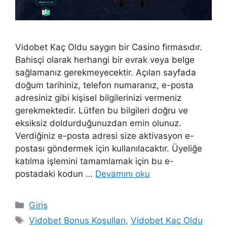
Vidobet Kaç Oldu saygın bir Casino firmasıdır.
Bahisçi olarak herhangi bir evrak veya belge
sağlamanız gerekmeyecektir. Açılan sayfada
doğum tarihiniz, telefon numaranız, e-posta
adresiniz gibi kişisel bilgilerinizi vermeniz
gerekmektedir. Lütfen bu bilgileri doğru ve
eksiksiz doldurduğunuzdan emin olunuz.
Verdiğiniz e-posta adresi size aktivasyon e-
postası göndermek için kullanılacaktır. Üyeliğe
katılma işlemini tamamlamak için bu e-
postadaki kodun …
Devamını oku
Kategoriler
Giriş
Etiketler
Vidobet Bonus Koşulları
,
Vidobet Kaç Oldu