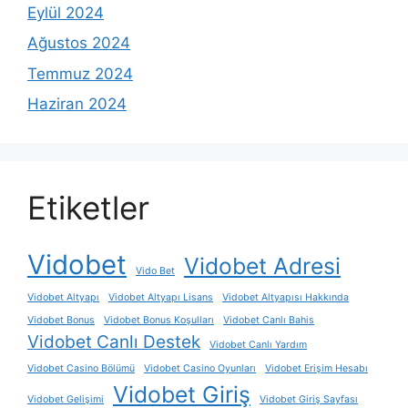
Eylül 2024
Ağustos 2024
Temmuz 2024
Haziran 2024
Etiketler
Vidobet
Vidobet Adresi
Vido Bet
Vidobet Altyapı
Vidobet Altyapı Lisans
Vidobet Altyapısı Hakkında
Vidobet Bonus
Vidobet Bonus Koşulları
Vidobet Canlı Bahis
Vidobet Canlı Destek
Vidobet Canlı Yardım
Vidobet Casino Bölümü
Vidobet Casino Oyunları
Vidobet Erişim Hesabı
Vidobet Giriş
Vidobet Gelişimi
Vidobet Giriş Sayfası