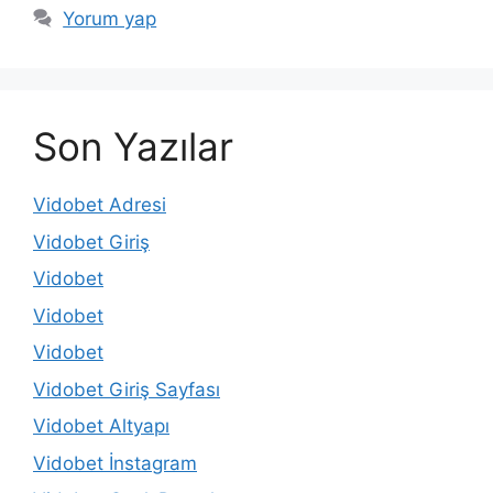
Yorum yap
Son Yazılar
Vidobet Adresi
Vidobet Giriş
Vidobet
Vidobet
Vidobet
Vidobet Giriş Sayfası
Vidobet Altyapı
Vidobet İnstagram