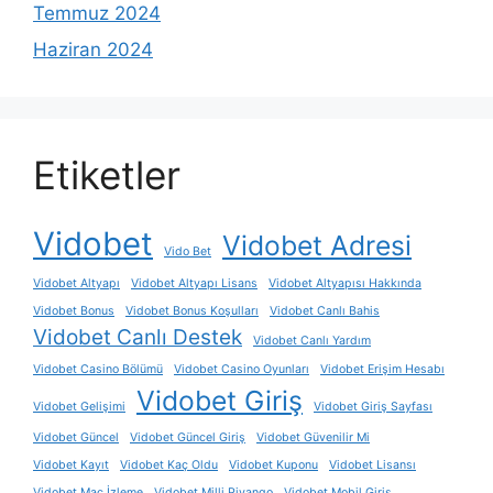
Temmuz 2024
Haziran 2024
Etiketler
Vidobet
Vidobet Adresi
Vido Bet
Vidobet Altyapı
Vidobet Altyapı Lisans
Vidobet Altyapısı Hakkında
Vidobet Bonus
Vidobet Bonus Koşulları
Vidobet Canlı Bahis
Vidobet Canlı Destek
Vidobet Canlı Yardım
Vidobet Casino Bölümü
Vidobet Casino Oyunları
Vidobet Erişim Hesabı
Vidobet Giriş
Vidobet Gelişimi
Vidobet Giriş Sayfası
Vidobet Güncel
Vidobet Güncel Giriş
Vidobet Güvenilir Mi
Vidobet Kayıt
Vidobet Kaç Oldu
Vidobet Kuponu
Vidobet Lisansı
Vidobet Maç İzleme
Vidobet Milli Piyango
Vidobet Mobil Giriş