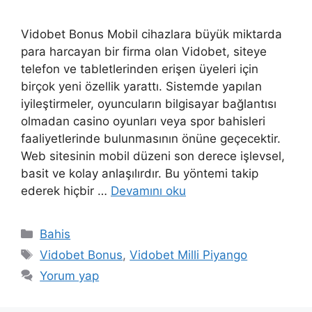
Vidobet Bonus Mobil cihazlara büyük miktarda
para harcayan bir firma olan Vidobet, siteye
telefon ve tabletlerinden erişen üyeleri için
birçok yeni özellik yarattı. Sistemde yapılan
iyileştirmeler, oyuncuların bilgisayar bağlantısı
olmadan casino oyunları veya spor bahisleri
faaliyetlerinde bulunmasının önüne geçecektir.
Web sitesinin mobil düzeni son derece işlevsel,
basit ve kolay anlaşılırdır. Bu yöntemi takip
ederek hiçbir …
Devamını oku
Kategoriler
Bahis
Etiketler
Vidobet Bonus
,
Vidobet Milli Piyango
Yorum yap